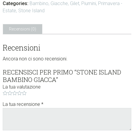
Categories:
Bambino
,
Giacche
,
Gilet
,
Piumini
,
Primavera -
w
Estate
,
Stone Island
e
b
s
Recensioni (0)
i
t
Recensioni
e
.
Ancora non ci sono recensioni.
.
.
RECENSISCI PER PRIMO “STONE ISLAND
BAMBINO GIACCA”
La tua valutazione
La tua recensione
*