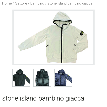
l
Home
/
Settore
/
Bambino
/ stone island bambino giacca
s
i
t
o
.
.
.
/
S
e
a
r
c
h
t
h
stone island bambino giacca
i
s