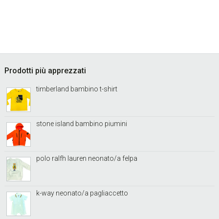
w
e
b
s
i
t
Footer
Prodotti più apprezzati
e
timberland bambino t-shirt
.
.
.
stone island bambino piumini
polo ralfh lauren neonato/a felpa
k-way neonato/a pagliaccetto