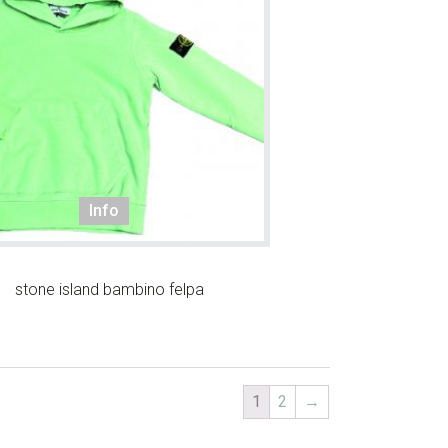
.
.
Info
stone island bambino felpa
debar
1
2
→