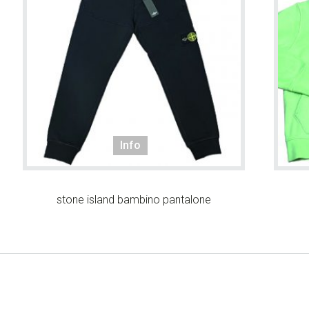
Info
stone island bambino pantalone
si