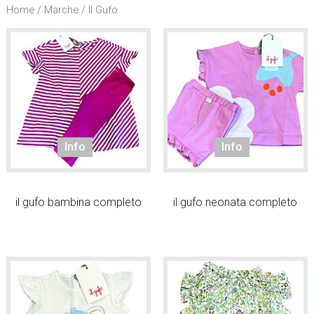
l
Home
/
Marche
/ Il Gufo
s
i
t
o
.
.
.
/
Info
Info
S
e
a
il gufo bambina completo
il gufo neonata completo
r
c
h
t
h
i
s