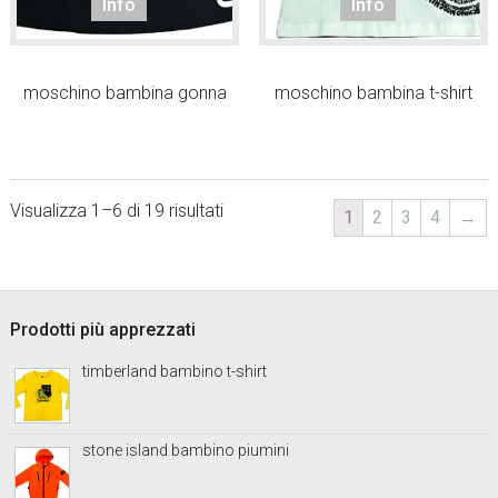
Info
Info
moschino bambina gonna
moschino bambina t-shirt
Visualizza 1–6 di 19 risultati
1
2
3
4
→
sidebar
Footer
Prodotti più apprezzati
timberland bambino t-shirt
stone island bambino piumini