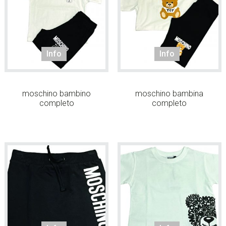
w
e
b
s
Info
Info
i
t
e
.
moschino bambino
moschino bambina
completo
completo
.
.