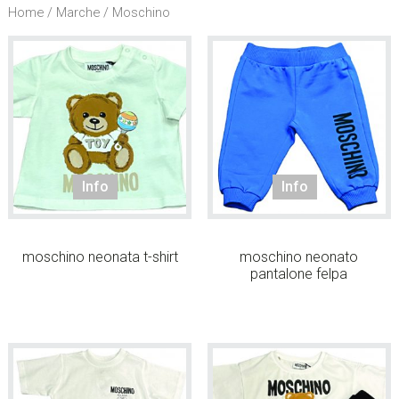
l
Home
/
Marche
/ Moschino
s
i
t
o
.
.
.
/
Info
Info
S
e
a
moschino neonata t-shirt
moschino neonato
r
pantalone felpa
c
h
t
h
i
s