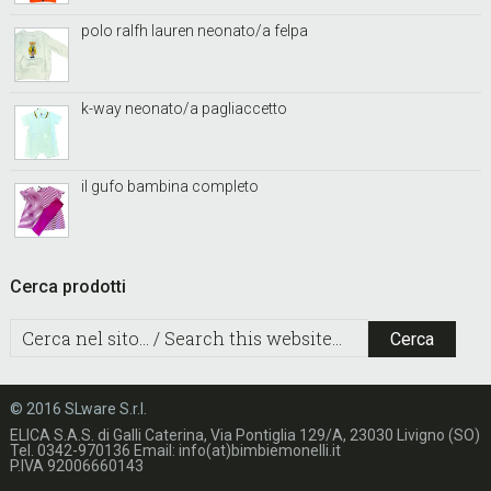
polo ralfh lauren neonato/a felpa
k-way neonato/a pagliaccetto
il gufo bambina completo
Cerca prodotti
C
e
r
c
© 2016 SLware S.r.l.
a
ELICA S.A.S. di Galli Caterina, Via Pontiglia 129/A, 23030 Livigno (SO)
n
Tel. 0342-970136 Email: info(at)bimbiemonelli.it
P.IVA 92006660143
e
l