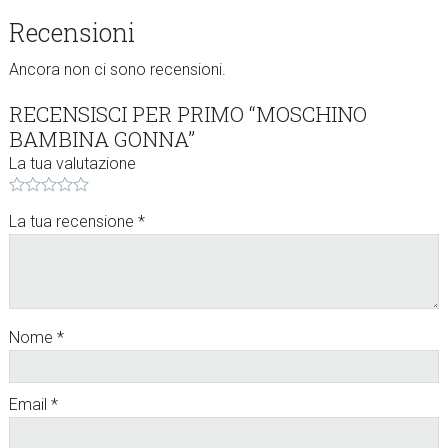
w
Recensioni
e
b
Ancora non ci sono recensioni.
s
RECENSISCI PER PRIMO “MOSCHINO
i
BAMBINA GONNA”
t
e
La tua valutazione
.
.
La tua recensione
*
.
Nome
*
Email
*