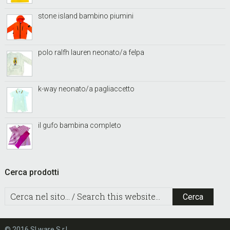
stone island bambino piumini
polo ralfh lauren neonato/a felpa
k-way neonato/a pagliaccetto
il gufo bambina completo
Cerca prodotti
C
e
r
c
© 2016 SLware S.r.l.