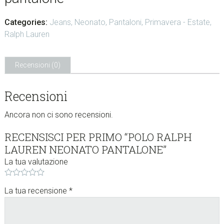
w
e
Categories:
Jeans
,
Neonato
,
Pantaloni
,
Primavera - Estate
,
b
Ralph Lauren
s
i
Recensioni (0)
t
e
.
Recensioni
.
Ancora non ci sono recensioni.
.
RECENSISCI PER PRIMO “POLO RALPH
LAUREN NEONATO PANTALONE”
La tua valutazione
La tua recensione
*