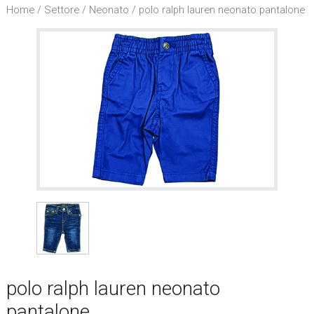
l
Home
/
Settore
/
Neonato
/ polo ralph lauren neonato pantalone
s
i
t
o
.
.
.
/
S
e
a
r
c
h
t
h
polo ralph lauren neonato
i
pantalone
s