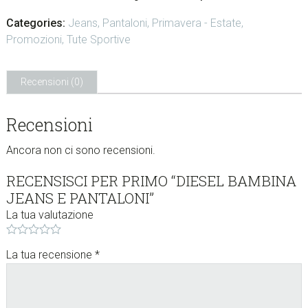
w
Categories:
Jeans
,
Pantaloni
,
Primavera - Estate
,
e
Promozioni
,
Tute Sportive
b
s
i
Recensioni (0)
t
e
Recensioni
.
.
Ancora non ci sono recensioni.
.
RECENSISCI PER PRIMO “DIESEL BAMBINA
JEANS E PANTALONI”
La tua valutazione
La tua recensione
*