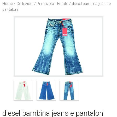
l
Home
/
Collezioni
/
Primavera - Estate
/ diesel bambina jeans e
s
pantaloni
i
t
o
.
.
.
/
S
e
a
r
c
h
t
h
i
diesel bambina jeans e pantaloni
s