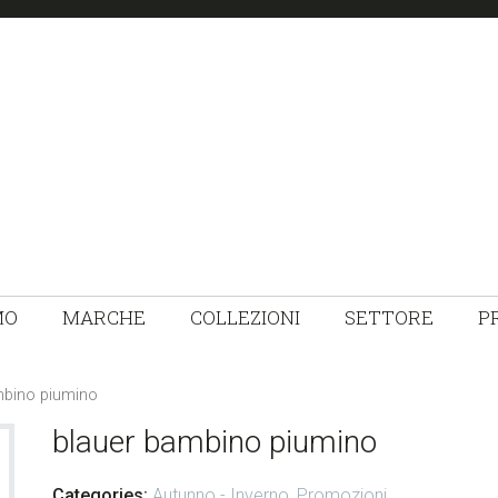
HEADER
RIGHT
MO
MARCHE
COLLEZIONI
SETTORE
P
mbino piumino
blauer bambino piumino
Categories:
Autunno - Inverno
,
Promozioni