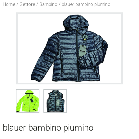
l
Home
/
Settore
/
Bambino
/ blauer bambino piumino
s
i
t
o
.
.
.
/
S
e
a
r
c
h
t
h
blauer bambino piumino
i
s