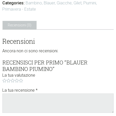
Categories:
Bambino
,
Blauer
,
Giacche
,
Gilet
,
Piumini
,
w
Primavera - Estate
e
b
s
Recensioni (0)
i
t
Recensioni
e
.
Ancora non ci sono recensioni.
.
.
RECENSISCI PER PRIMO “BLAUER
BAMBINO PIUMINO”
La tua valutazione
La tua recensione
*