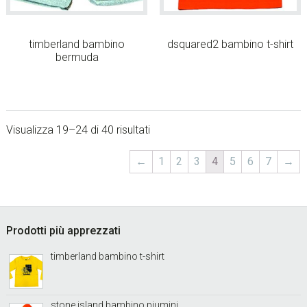
timberland bambino
dsquared2 bambino t-shirt
bermuda
Visualizza 19–24 di 40 risultati
←
1
2
3
4
5
6
7
→
sidebar
Footer
Prodotti più apprezzati
timberland bambino t-shirt
stone island bambino piumini