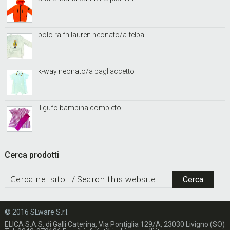
polo ralfh lauren neonato/a felpa
k-way neonato/a pagliaccetto
il gufo bambina completo
Cerca prodotti
C
e
r
c
© 2016 SLware S.r.l.
a
ELICA S.A.S. di Galli Caterina, Via Pontiglia 129/A, 23030 Livigno (SO)
n