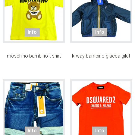
w
e
b
s
Info
Info
i
t
e
.
moschino bambino t-shirt
k-way bambino giacca gilet
.
.
Info
Info