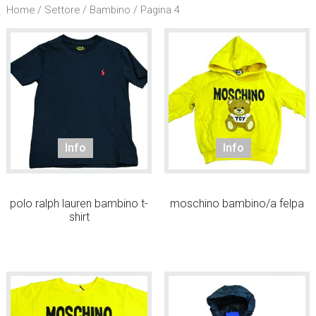
l
Home
/
Settore
/ Bambino / Pagina 4
s
i
t
o
.
.
.
/
Info
Info
S
e
a
polo ralph lauren bambino t-
moschino bambino/a felpa
r
shirt
c
h
t
h
i
s