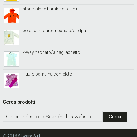
stone island bambino piumini
polo ralfh lauren neonato/a felpa
k-way neonato/a pagliaccetto
il gufo bambina completo
Cerca prodotti
C
e
r
c
© 2016 SLware S.r.l.