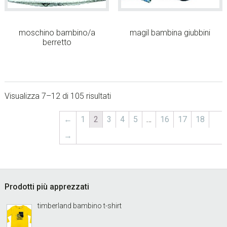
moschino bambino/a
magil bambina giubbini
berretto
Visualizza 7–12 di 105 risultati
←
1
2
3
4
5
…
16
17
18
→
sidebar
Footer
Prodotti più apprezzati
timberland bambino t-shirt