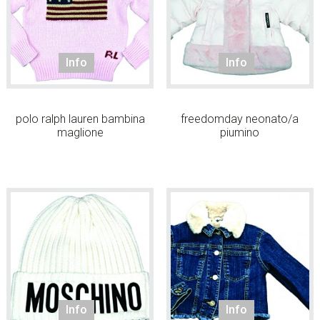
w
e
b
Info
Info
s
i
t
e
polo ralph lauren bambina
freedomday neonato/a
.
maglione
piumino
.
.
Info
Info